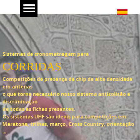
Sistemas de cronometragem para
CORRIDAS
Competições de presença de chip de alta densidade
em antenas
o que torna necessário nosso sistema anticolisão e
discriminação
de todas as fichas presentes.
Os sistemas UHF são ideais para competições em:
Maratona, trilhas, março, Cross Country, orientação
...