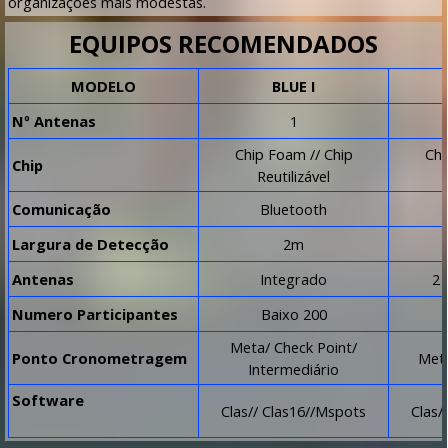
organizações mais modestas.
EQUIPOS RECOMENDADOS
MODELO
BLUE I
Nº Antenas
1
Chip Foam // Chip
Chi
Chip
Reutilizável
Comunicação
Bluetooth
Largura de Detecção
2m
Antenas
Integrado
2 
Numero Participantes
Baixo 200
Meta/ Check Point/
Ponto Cronometragem
Meta
Intermediário
Software
Clas// Clas16//Mspots
Clas/